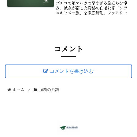
ブチコの娘マルガの早すぎる旅立ちを悼
み、彼女が宿した奇跡の白毛牝系「シラ
ユキヒメ一族」を徹底解剖。ファミリー
ナンバー「2-w」の誇りと突然変異
「W14」の真実、ソダシやママコチャ、
アマンテビアンコらが紡ぐ偉大なる血の
系譜と功績を綴ります。
コメント
コメントを書き込む
ホーム
血統の系譜