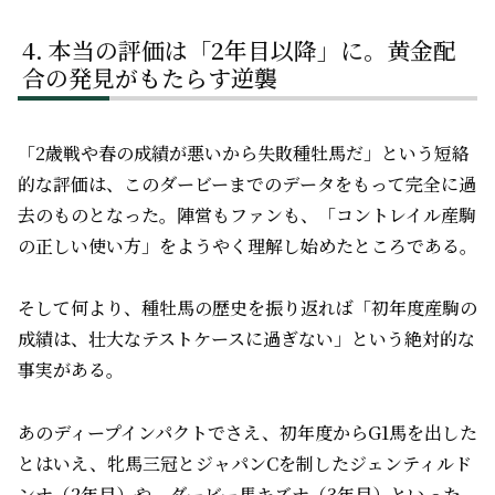
本当の評価は「2年目以降」に。黄金配
合の発見がもたらす逆襲
「2歳戦や春の成績が悪いから失敗種牡馬だ」という短絡
的な評価は、このダービーまでのデータをもって完全に過
去のものとなった。陣営もファンも、「コントレイル産駒
の正しい使い方」をようやく理解し始めたところである。
そして何より、種牡馬の歴史を振り返れば「初年度産駒の
成績は、壮大なテストケースに過ぎない」という絶対的な
事実がある。
あのディープインパクトでさえ、初年度からG1馬を出した
とはいえ、牝馬三冠とジャパンCを制したジェンティルド
ンナ（2年目）や、ダービー馬キズナ（3年目）といった