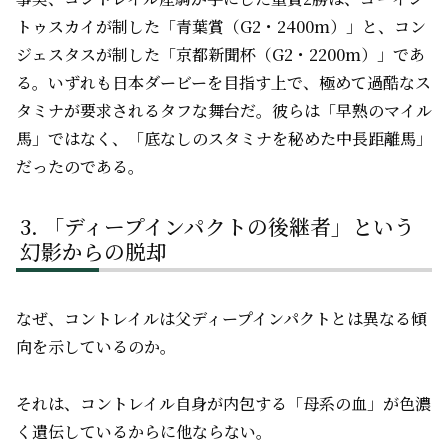
トゥスカイが制した「青葉賞（G2・2400m）」と、コン
ジェスタスが制した「京都新聞杯（G2・2200m）」であ
る。いずれも日本ダービーを目指す上で、極めて過酷なス
タミナが要求されるタフな舞台だ。彼らは「早熟のマイル
馬」ではなく、「底なしのスタミナを秘めた中長距離馬」
だったのである。
「ディープインパクトの後継者」という
幻影からの脱却
なぜ、コントレイルは父ディープインパクトとは異なる傾
向を示しているのか。
それは、コントレイル自身が内包する「母系の血」が色濃
く遺伝しているからに他ならない。