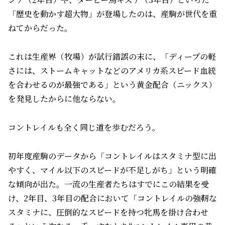
「歴史を動かす超大物」が登場したのは、産駒が世代を重
ねてからだった。
これは生産界（牧場）が試行錯誤の末に、「ディープの軽
さには、ストームキャットなどのアメリカ系スピード血統
を合わせるのが最強である」という黄金配合（ニックス）
を発見したからに他ならない。
コントレイルも全く同じ道を歩むだろう。
初年度産駒のデータから「コントレイルはスタミナ型に出
やすく、マイル以下のスピードが不足しがち」という明確
な傾向が出た。一流の生産者たちはすでにこの結果を受
け、2年目、3年目の配合において「コントレイルの強靭な
スタミナに、圧倒的なスピードを持つ牝馬を掛け合わせ