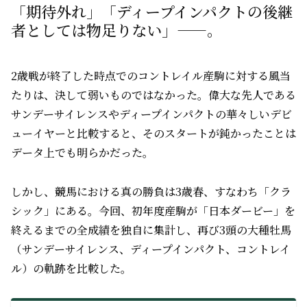
「期待外れ」「ディープインパクトの後継
者としては物足りない」——。
2歳戦が終了した時点でのコントレイル産駒に対する風当
たりは、決して弱いものではなかった。偉大な先人である
サンデーサイレンスやディープインパクトの華々しいデビ
ューイヤーと比較すると、そのスタートが鈍かったことは
データ上でも明らかだった。
しかし、競馬における真の勝負は3歳春、すなわち「クラ
シック」にある。今回、初年度産駒が「日本ダービー」を
終えるまでの全成績を独自に集計し、再び3頭の大種牡馬
（サンデーサイレンス、ディープインパクト、コントレイ
ル）の軌跡を比較した。