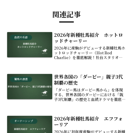
関連記事
2026年新種牡馬紹介 ホットロ
血統の系譜
ッドチャーリー
2026年に産駒がデビューする新種牡馬ホ
ットロッドチャーリー（Hot Rod
Charlie）を徹底解説！社台スタリオン
導入の経緯や、途絶えゆくヴァイスリー
ジェント系（デピュティミニスター系）
復権への期待、優秀な母系から読み解く
世界各国の「ダービー」親子3代
芝・ダート適性まで、必見の血統考察を
競馬の浪漫
まとめました。
制覇の歴史
「ダービー馬はダービー馬から」を体現
する、世界各国のダービーにおける「親
子3代制覇」の歴史と血統ドラマを徹底解
説。イギリス、フランス、ドイツ、アメ
リカ、日本の事例から、世代を超えて受
け継がれるサラブレッドの遺伝力と、国
2026年新種牡馬紹介 エフフォ
ごとに異なる生産哲学のロマンに迫る競
オーナーシップ
馬ファン必見の記事です。
ーリア
2026年に初年度産駒がデビューする新種