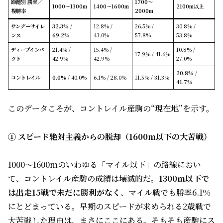
距離別 勝率／
1700〜
1000〜1300m
1400〜1600m
2100m以上
複勝率
2000m
サンデーサイレ
32.3%
/
12.8% /
26.5% /
30.8% /
ンス
69.2%
43.0%
57.8%
53.8%
ディープインパ
21.4% /
15.4% /
10.8% /
17.9% / 41.6%
クト
42.9%
42.9%
27.0%
20.8%
/
コントレイル
0.0%
/ 40.0%
6.1% / 28.0%
11.5% / 31.3%
41.7%
このデータこそが、コントレイル産駒の“現在地”を示す。
① スピード絶対主義からの脱却（1600m以下の大苦戦）
1000〜1600mのいわゆる「マイル以下」の路線におい
て、コントレイル産駒の成績は壊滅的だ。
1300m以下で
は出走15戦で未だに勝利がなく
、マイル戦でも勝率6.1%
にとどまっている。早期のスピードが求められる2歳戦で
大苦戦した理由は、まさにここにある。そもそも産駒にス