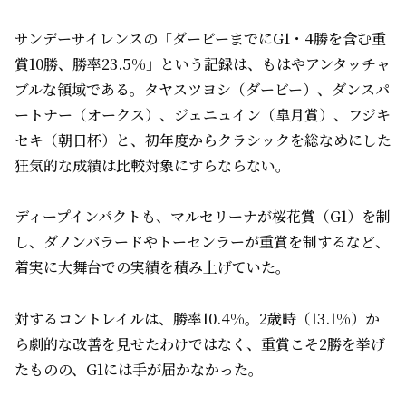
サンデーサイレンスの「ダービーまでにG1・4勝を含む重
賞10勝、勝率23.5%」という記録は、もはやアンタッチャ
ブルな領域である。タヤスツヨシ（ダービー）、ダンスパ
ートナー（オークス）、ジェニュイン（皐月賞）、フジキ
セキ（朝日杯）と、初年度からクラシックを総なめにした
狂気的な成績は比較対象にすらならない。
ディープインパクトも、マルセリーナが桜花賞（G1）を制
し、ダノンバラードやトーセンラーが重賞を制するなど、
着実に大舞台での実績を積み上げていた。
対するコントレイルは、勝率10.4%。2歳時（13.1%）か
ら劇的な改善を見せたわけではなく、重賞こそ2勝を挙げ
たものの、G1には手が届かなかった。