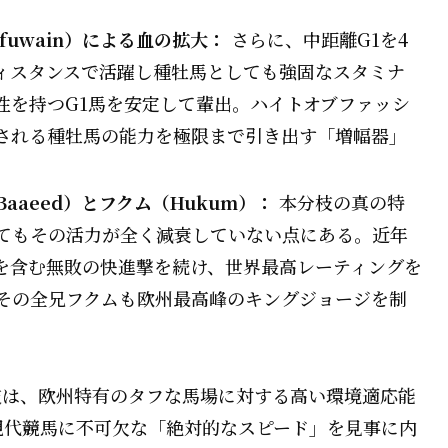
fuwain）による血の拡大：
さらに、中距離G1を4
ィスタンスで活躍し種牡馬としても強固なスタミナ
性を持つG1馬を安定して輩出。ハイトオブファッシ
される種牡馬の能力を極限まで引き出す「増幅器」
aeed）とフクム（Hukum）：
本分枝の真の特
てもその活力が全く減衰していない点にある。近年
勝を含む無敗の快進撃を続け、世界最高レーティングを
その全兄フクムも欧州最高峰のキングジョージを制
枝は、欧州特有のタフな馬場に対する高い環境適応能
現代競馬に不可欠な「絶対的なスピード」を見事に内