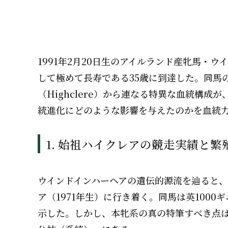
1991年2月20日生のアイルランド産牝馬・ウ
して極めて長寿である35歳に到達した。同馬
（Highclere）から連なる特異な血統構
統進化にどのような影響を与えたのかを血統
1. 始祖ハイクレアの競走実績と
ウインドインハーヘアの遺伝的源流を辿ると
ア（1971年生）に行き着く。同馬は英100
示した。しかし、本牝系の真の特筆すべき点