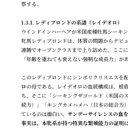
察する。
1.3.1. レディブロンドの系譜（レイデオロ）
ウインドインハーヘアが米国産種牡馬シーキングザゴ
牝馬レディブロンドは、体質の問題からデビュ
連勝でオープンクラスまで上り詰めた。ここ
「年齢を重ねても衰えない強靭な成長力」が
このレディブロンドにシンボリクリスエスを
ロ
の母である。レイデオロの血統構成は、根
ち、そこに「シーキングザゴールド（米国の
続力）」「キングカメハメハ（日本の総合力
ているのは面白い。
サンデーサイレンスの血
事実は、本牝系が持つ特異な繁殖能力の証明