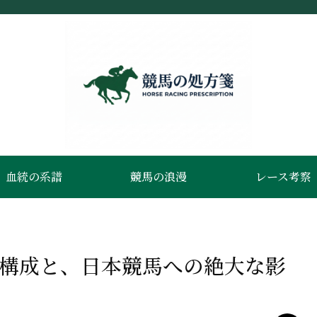
血統の系譜
競馬の浪漫
レース考察
統構成と、日本競馬への絶大な影