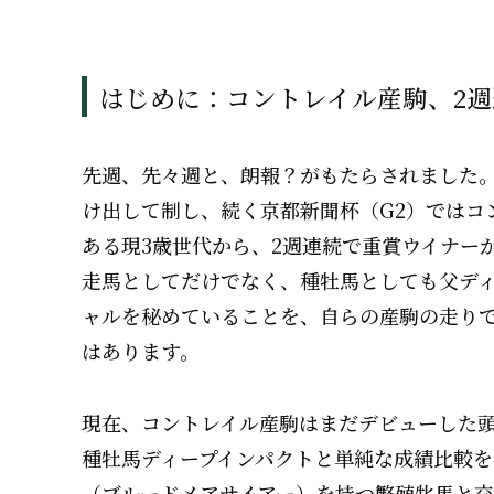
はじめに：コントレイル産駒、2
先週、先々週と、朗報？がもたらされました。
け出して制し、続く京都新聞杯（G2）ではコ
ある現3歳世代から、2週連続で重賞ウイナー
走馬としてだけでなく、種牡馬としても父デ
ャルを秘めていることを、自らの産駒の走り
はあります。
現在、コントレイル産駒はまだデビューした
種牡馬ディープインパクトと単純な成績比較
（ブルードメアサイアー）を持つ繁殖牝馬と