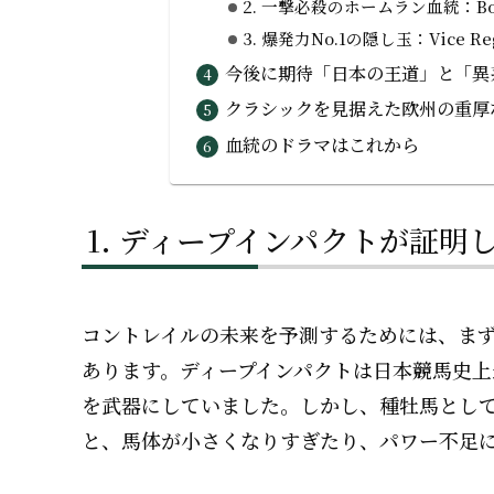
2. 一撃必殺のホームラン血統：Bo
3. 爆発力No.1の隠し玉：Vice
今後に期待「日本の王道」と「異
クラシックを見据えた欧州の重厚
血統のドラマはこれから
ディープインパクトが証明
コントレイルの未来を予測するためには、ま
あります。ディープインパクトは日本競馬史
を武器にしていました。しかし、種牡馬とし
と、馬体が小さくなりすぎたり、パワー不足