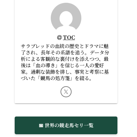
TOC
サラブレッドの血統の歴史とドラマに魅
了され、長年その系譜を追う。データ分
析による客観的な裏付けを添えつつ、最
後は「血の導き」を信じる一人の愛好
家。過剰な装飾を排し、事実と考察に基
づいた「競馬の処方箋」を綴る。
📅 世界の競走馬セリ一覧