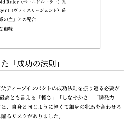
ld Ruler（ボールドルーラー）系
 Regent（ヴァイスリージェント）系
系の血」との配合
な血統
した「成功の法則」
ず父ディープインパクトの成功法則を振り返る必要が
上最高とも言える「軽さ」「しなやかさ」「瞬発力」
ては、自身と同じように軽くて細身の牝馬を合わせる
に陥るリスクがありました。