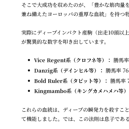
そこで大成功を収めたのが、「豊かな筋肉量
兼ね備えたヨーロッパの重厚な血統」を持つ
実際にディープインパクト産駒（出走10頭以
が驚異的な数字を叩き出しています。
Vice Regent系（クロフネ等）：
勝馬率 
Danzig系（デインヒル等）：
勝馬率 76
Bold Ruler系（タピット等）：
勝馬率 7
Kingmambo系（キングカメハメハ等
これらの血統は、ディープの瞬発力を殺すこ
て機能しました。では、この法則は息子であ