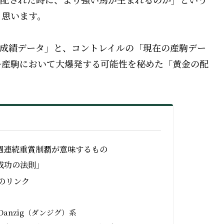
と思います。
別成績データ」と、コントレイルの「現在の産駒デー
ル産駒において大爆発する可能性を秘めた「黄金の配
週連続重賞制覇が意味するもの
成功の法則」
のリンク
Danzig（ダンジグ）系