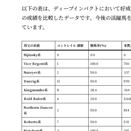
以下の表は、ディープインパクトにおいて好
の成績を比較したデータです。今後の活躍馬
ています。
母父の系統
コントレイル 頭数
勝馬率(%)
本賞
Nijinsky系
0
0.0
0
Vice Regent系
1
100.0
750
Nureyev系
2
50.0
337
Danzig系
11
50.0
590
Kingmambo系
8
28.6
360
Bold Ruler系
6
20.0
1268
Northern Dancer
2
50.0
814
系
Roberto系
7
50.0
531
Matchem系
3
100.0
307