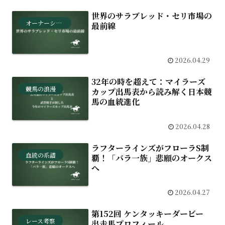
世界のサラブレッド・セリ市場の
オーナーシップ
最前線
2026.04.29
32年の時を超えて：マイラーズ
競馬の浪漫
カップ出馬表から読み解く日本競
馬の血統進化
2026.04.28
ラフターラインズがフローラS制
血統の系譜
覇！「バラ一族」悲願のオークス
へ
2026.04.27
第152回 ケンタッキーダービー
レース考察
出走馬プロフィール