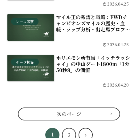
2026.04.25
マイル王の系譜と戦略：FWDチ
レース考察
ャンピオンズマイルの歴史・血
統・ラップ分析・出走馬プロフィ
ール
2026.04.25
ホリエモン所有馬「イッテラッシ
データ検証
ャイ」の中山ダート1800m「1分
50秒8」の価値
2026.04.20
次のページ
1
次
2