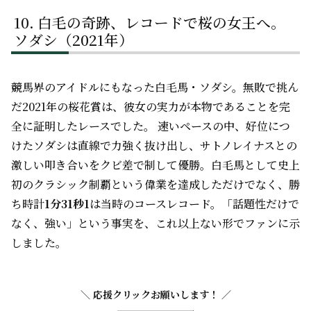
白毛の奇跡、レコードで桜の女王へ。
ソダシ（2021年）
競馬界のアイドルにもなった白毛馬・ソダシ。無敗で挑ん
だ2021年の桜花賞は、彼女の実力が本物であることを完
全に証明したレースでした。 速いペースの中、好位につ
けたソダシは直線で力強く抜け出し、サトノレイナスとの
激しい叩き合いをクビ差で制して優勝。白毛馬として史上
初のクラシック制覇という偉業を達成しただけでなく、勝
ち時計
1分31秒1
は当時のコースレコード。「話題性だけで
なく、強い」という事実を、これ以上ない形でファンに示
しました。
＼ 応援クリックお願いします！ ／