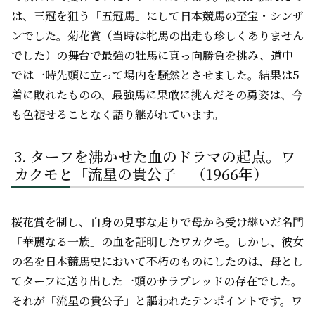
は、三冠を狙う「五冠馬」にして日本競馬の至宝・シンザ
ンでした。菊花賞（当時は牝馬の出走も珍しくありません
でした）の舞台で最強の牡馬に真っ向勝負を挑み、道中
では一時先頭に立って場内を騒然とさせました。結果は5
着に敗れたものの、最強馬に果敢に挑んだその勇姿は、今
も色褪せることなく語り継がれています。
ターフを沸かせた血のドラマの起点。ワ
カクモと「流星の貴公子」（1966年）
桜花賞を制し、自身の見事な走りで母から受け継いだ名門
「華麗なる一族」の血を証明したワカクモ。しかし、彼女
の名を日本競馬史において不朽のものにしたのは、母とし
てターフに送り出した一頭のサラブレッドの存在でした。
それが「流星の貴公子」と謳われたテンポイントです。ワ