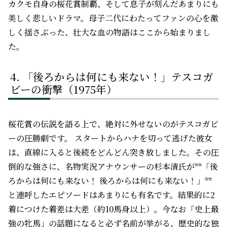
カクモ自身の桜花賞制覇、そして息子が刻んだあまりにも
美しく悲しいドラマ。母子二代にわたってファンの心を激
しく揺さぶった、壮大な血の物語はここから始まりまし
た。
「後ろからは何にも来ない！」テスコガ
ビーの衝撃（1975年）
桜花賞の伝説を語る上で、絶対に外せないのがテスコガビ
ーの圧勝劇です。 スタートからハナを切って逃げた彼女
は、直線に入ると後続をどんどん突き放しました。その圧
倒的な強さに、名物実況アナウンサーの杉本清氏が**「後
ろからは何にも来ない！ 後ろからは何にも来ない！」**
と連呼したエピソードはあまりにも有名です。結果的に2
着につけた着差は大差（約10馬身以上）。今なお「史上最
強の牝馬」の話題になると必ず名前が挙がる、歴史的な独