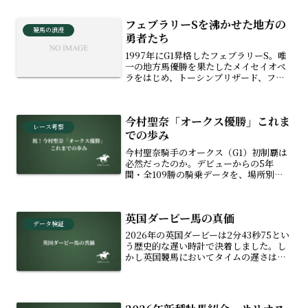
フェブラリーSを沸かせた地方の
競馬の浪漫
勇者たち
1997年にG1昇格したフェブラリーS。唯
一の地方馬優勝を果たしたメイセイオペ
ラをはじめ、トーシンブリザード、フリ
オーソ、最新のミックファイアまで、
JRAの厚い壁に挑んだ地方競馬の勇者た
ちを紹介。芝スタートの難所を越え、フ
今村聖奈「オークス優勝」これま
ァンの心を震わせた名馬たちの足跡を辿
レース考察
ります。
での歩み
今村聖奈騎手のオークス（G1）初制覇は
必然だったのか。デビューからの5年
間・全109勝の騎乗データを、場所別
（左回り適性）、距離別（2400m実
績）、人気別、血統別（フジキセキ系・
オルフェーヴル産駒）など多角的な視点
英国ダービー馬の真価
で徹底分析。東京芝2400mでの歴史的快
データ検証
挙を裏付ける客観的指標をデータ競馬メ
2026年の英国ダービーは2分43秒75とい
ディアが紐解きます。
う歴史的な遅い時計で決着しました。し
かし英国競馬においてタイムの遅さは不
名誉ではありません。エプソムの過酷な
起伏、時計の速さが強さに直結しない独
自の文化、そして日本のスピード至上主
義へのアンチテーゼまで、時計を超越し