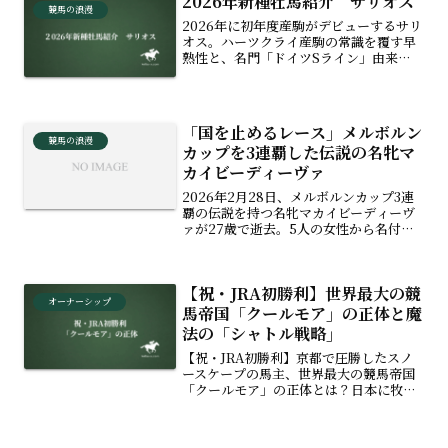
2026年新種牡馬紹介 サリオス
た真のチャンピオンの価値に迫ります。
競馬の浪漫
2026年に初年度産駒がデビューするサリ
オス。ハーツクライ産駒の常識を覆す早
熟性と、名門「ドイツSライン」由来の
マッチョな馬体を徹底解説！種付け数や
価格の推移、スワーヴリチャードやドウ
デュースら強力なハーツ後継勢との違
い、コントレイルとのライバル関係の第
「国を止めるレース」メルボルン
二章に迫ります。
競馬の浪漫
カップを3連覇した伝説の名牝マ
カイビーディーヴァ
2026年2月28日、メルボルンカップ3連
覇の伝説を持つ名牝マカイビーディーヴ
ァが27歳で逝去。5人の女性から名付け
られたユニークな由来や、58kgの極限ハ
ンデを克服した驚異の戦績、日本遠征の
記憶まで、世界を熱狂させた「歌姫」の
【祝・JRA初勝利】世界最大の競
生涯と功績を振り返ります。
オーナーシップ
馬帝国「クールモア」の正体と魔
法の「シャトル戦略」
【祝・JRA初勝利】京都で圧勝したスノ
ースケープの馬主、世界最大の競馬帝国
「クールモア」の正体とは？日本に牧場
を作らない理由や、彼らが巨万の富を築
く魔法の「シャトル種牡馬戦略」の裏
側、世界の競馬を支配する3大拠点の秘密