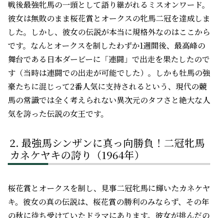
戦後最強牝馬の一頭として語り継がれるミスオンワード。
彼女は無敗のまま桜花賞とオークスの牝馬二冠を達成しま
した。しかし、彼女の伝説が本当に規格外なのはここから
です。なんとオークスを制したわずか1週間後、最高峰の
舞台である日本ダービーに「連闘」で出走を果たしたので
す（当時は連闘での出走が可能でした）。しかも牡馬の強
豪たちに混じって2番人気に支持されるという、現代の競
馬の常識では全く考えられない異次元のタフさと絶大な人
気を誇った伝説の女王です。
最強馬シンザンに真っ向勝負！二冠牝馬
カネケヤキの誇り（1964年）
桜花賞とオークスを制し、見事二冠牝馬に輝いたカネケヤ
キ。彼女の真の伝説は、桜花賞の勝利のみならず、その年
の秋に待ち受けていたドラマにあります。彼女が挑んだの