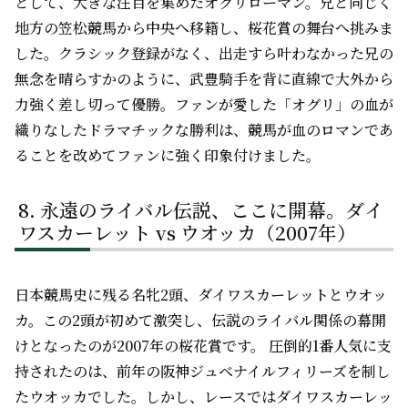
として、大きな注目を集めたオグリローマン。兄と同じく
地方の笠松競馬から中央へ移籍し、桜花賞の舞台へ挑みま
した。クラシック登録がなく、出走すら叶わなかった兄の
無念を晴らすかのように、武豊騎手を背に直線で大外から
力強く差し切って優勝。ファンが愛した「オグリ」の血が
織りなしたドラマチックな勝利は、競馬が血のロマンであ
ることを改めてファンに強く印象付けました。
永遠のライバル伝説、ここに開幕。ダイ
ワスカーレット vs ウオッカ（2007年）
日本競馬史に残る名牝2頭、ダイワスカーレットとウオッ
カ。この2頭が初めて激突し、伝説のライバル関係の幕開
けとなったのが2007年の桜花賞です。 圧倒的1番人気に支
持されたのは、前年の阪神ジュベナイルフィリーズを制し
たウオッカでした。しかし、レースではダイワスカーレッ