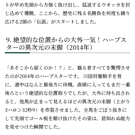
トが早め先頭から力強く抜け出し、猛追するウオッカを封
じ込めて優勝。ここから、歴史に残る名勝負を何度も繰り
広げる2頭の「伝説」がスタートしました。
絶望的な位置からの大外一気！ハープス
ターの異次元の末脚（2014年）
「あそこから届くのか！？」と、観る者すべてを驚愕させ
たのが2014年のハープスターです。 川田将雅騎手を背
に、道中はなんと最後方に待機。直線に入ってもまだ一番
後ろという絶望的な位置取りでしたが、大外に持ち出され
ると、他馬が止まって見えるほどの異次元の末脚（上がり
3ハロン32秒9）を炸裂させました。全馬をごぼう抜きに
して先頭でゴール板を駆け抜けたその姿は、底知れぬ能力
を見せつけた瞬間でした。