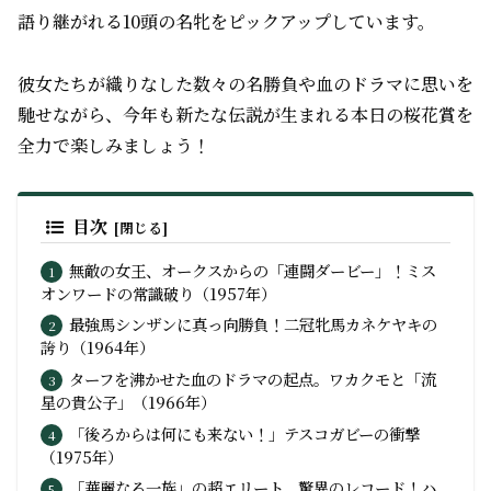
語り継がれる10頭の名牝をピックアップしています。
彼女たちが織りなした数々の名勝負や血のドラマに思いを
馳せながら、今年も新たな伝説が生まれる本日の桜花賞を
全力で楽しみましょう！
目次
無敵の女王、オークスからの「連闘ダービー」！ミス
オンワードの常識破り（1957年）
最強馬シンザンに真っ向勝負！二冠牝馬カネケヤキの
誇り（1964年）
ターフを沸かせた血のドラマの起点。ワカクモと「流
星の貴公子」（1966年）
「後ろからは何にも来ない！」テスコガビーの衝撃
（1975年）
「華麗なる一族」の超エリート、驚異のレコード！ハ