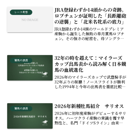
記憶まで、世界を熱狂させた「歌姫」の
JRA登録わずか14頭からの奇跡。
生涯と功績を振り返ります。
レース考察
ロブチェンが証明した「長距離砲
の逆襲」と「北米名牝系の底力」
JRA登録わずか14頭のワールドプレミア
産駒から誕生した無敗の皐月賞馬ロブチ
ェン。その強さの秘密を、母ソングライ
ティングから続く北米名牝系と「ディー
プ×米国血統」の黄金配合、そしてステ
イヤー種牡馬の底力という血統のロマン
32年の時を超えて：マイラーズ
から徹底解説します。
競馬の浪漫
カップ出馬表から読み解く日本競
馬の血統進化
2026年のマイラーズカップで武豊騎手が
32年ぶりの制覇！ノースフライトが勝利
した1994年と今年の出馬表を徹底比較
し、サンデーサイレンス前夜から現代に
至る日本競馬の血統の変遷を紐解きま
す。トニービンやラストタイクーンの血
2026年新種牡馬紹介 サリオス
がどう受け継がれているか、時代を超え
競馬の浪漫
た血のロマンに迫る競馬コラムです。
2026年に初年度産駒がデビューするサリ
オス。ハーツクライ産駒の常識を覆す早
熟性と、名門「ドイツSライン」由来の
マッチョな馬体を徹底解説！種付け数や
価格の推移、スワーヴリチャードやドウ