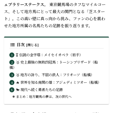
ェブラリーステークス
。 東京競馬場のタフなマイルコー
ス、そして地方馬にとって最大の関門となる「芝スター
ト」。この高い壁に真っ向から挑み、ファンの心を震わ
せた地方所属の名馬たちの足跡を振り返ります。
目次
🎖 伝説の金字塔：メイセイオペラ（岩手）
🥈 史上最強の無敗四冠馬：トーシンブリザード（船
橋）
🥈 地方の誇り、不屈の鉄人：フリオーソ（船橋）
🔥 世界を知る南関の雄：アジュディミツオー（船橋）
🐎 現代へ続く勇者たちの足跡
まとめ：地方競馬の夢は、次の世代へ