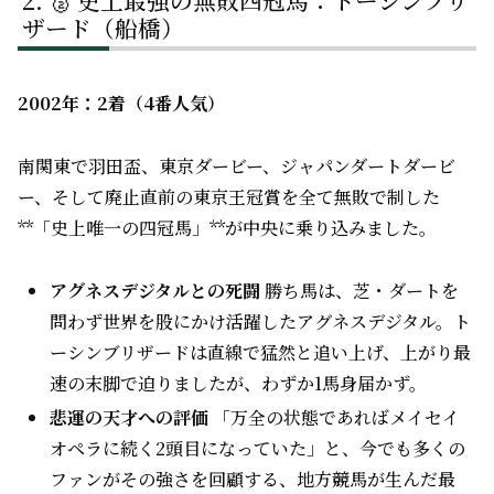
🥈 史上最強の無敗四冠馬：トーシンブリ
ザード（船橋）
2002年：2着（4番人気）
南関東で羽田盃、東京ダービー、ジャパンダートダービ
ー、そして廃止直前の東京王冠賞を全て無敗で制した
**「史上唯一の四冠馬」**が中央に乗り込みました。
アグネスデジタルとの死闘
勝ち馬は、芝・ダートを
問わず世界を股にかけ活躍したアグネスデジタル。ト
ーシンブリザードは直線で猛然と追い上げ、上がり最
速の末脚で迫りましたが、わずか1馬身届かず。
悲運の天才への評価
「万全の状態であればメイセイ
オペラに続く2頭目になっていた」と、今でも多くの
ファンがその強さを回顧する、地方競馬が生んだ最