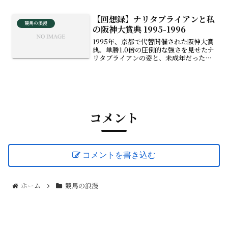
デュースら強力なハーツ後継勢との違
い、コントレイルとのライバル関係の第
【回想録】ナリタブライアンと私
二章に迫ります。
競馬の浪漫
の阪神大賞典 1995-1996
1995年、京都で代替開催された阪神大賞
典。単勝1.0倍の圧倒的な強さを見せたナ
リタブライアンの姿と、未成年だった私
が競馬場で体験した心温まるエピソー
ド。そして翌年のマヤノトップガンとの
伝説のマッチレースまで、最強馬への熱
い思いを綴った競馬回想エッセイです。
コメント
コメントを書き込む
ホーム
競馬の浪漫