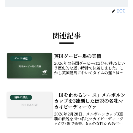
TOC
関連記事
英国ダービー馬の真価
データ検証
2026年の英国ダービーは2分43秒75とい
う歴史的な遅い時計で決着しました。し
かし英国競馬においてタイムの遅さは不
名誉ではありません。エプソムの過酷な
起伏、時計の速さが強さに直結しない独
自の文化、そして日本のスピード至上主
義へのアンチテーゼまで、時計を超越し
「国を止めるレース」メルボルン
た真のチャンピオンの価値に迫ります。
競馬の浪漫
カップを3連覇した伝説の名牝マ
カイビーディーヴァ
2026年2月28日、メルボルンカップ3連
覇の伝説を持つ名牝マカイビーディーヴ
ァが27歳で逝去。5人の女性から名付け
られたユニークな由来や、58kgの極限ハ
ンデを克服した驚異の戦績、日本遠征の