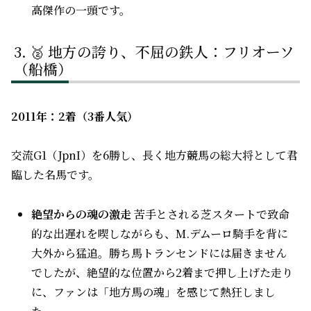
高傑作の一頭です。
🥈 地方の誇り、不屈の鉄人：フリオーソ
（船橋）
2011年：2着（3番人気）
交流G1（JpnI）を6勝し、長く地方競馬の総大将として君
臨した名馬です。
絶望からの魂の激走
苦手とされる芝スタートで致命
的な出遅れを喫しながらも、M.デムーロ騎手を背に
大外から猛追。勝ち馬トランセンドには届きません
でしたが、絶望的な位置から2着まで押し上げた走り
に、ファンは「地方馬の魂」を感じて熱狂しまし