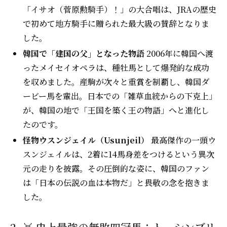
「イサオ（菅原勲騎手）！」の大合唱は、JRAの歴史
で初めて地方騎手に贈られた最大級の賛辞となりま
した。
韓国で「建国の父」となった物語
2006年に韓国へ渡
ったメイセイオペラは、種牡馬として爆発的な成功
を収めました。産駒が次々と重賞を制覇し、韓国ダ
ービー馬を輩出。日本での「雑草血統からの下克上」
が、韓国の地で「王国を築く王の物語」へと進化し
たのです。
怪物ウスンジェイル（Usunjeil）
最高傑作の一頭ウ
スンジェイルは、2着に14馬身差をつけるという異次
元の走りを披露。その圧倒的な姿に、韓国のファン
は「日本の伝説の血は本物だ」と畏敬の念を抱きま
した。