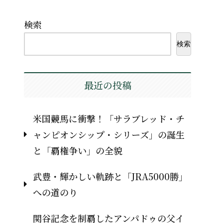
検索
検索
最近の投稿
米国競馬に衝撃！「サラブレッド・チ
ャンピオンシップ・シリーズ」の誕生
と「覇権争い」の全貌
武豊・輝かしい軌跡と「JRA5000勝」
への道のり
関谷記念を制覇したアンパドゥの父イ