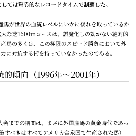
準としては驚異的なレコードタイムで制覇した
。
産馬が世界の血統レベルにいかに後れを取っているか
大な芝1600mコースは、誤魔化しの効かない絶対的
国産馬の多くは、この極限のスピード勝負において外
能力に対抗する術を持っていなかったのである。
傾向（1996年〜2001年）
回大会までの期間は、まさに外国産馬の黄金時代であっ
特筆すべきはすべてアメリカ合衆国で生産された馬）