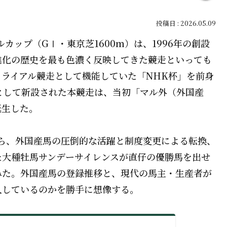
2026.05.09
カップ（GⅠ・東京芝1600m）は、1996年の創設
進化の歴史を最も色濃く反映してきた競走といっても
ライアル競走として機能していた「NHK杯」を前身
として新設された本競走は、当初「マル外（外国産
誕生した。
ら、外国産馬の圧倒的な活躍と制度変更による転換、
た大種牡馬サンデーサイレンスが直仔の優勝馬を出せ
みた。外国産馬の登録推移と、現代の馬主・生産者が
入しているのかを勝手に想像する。