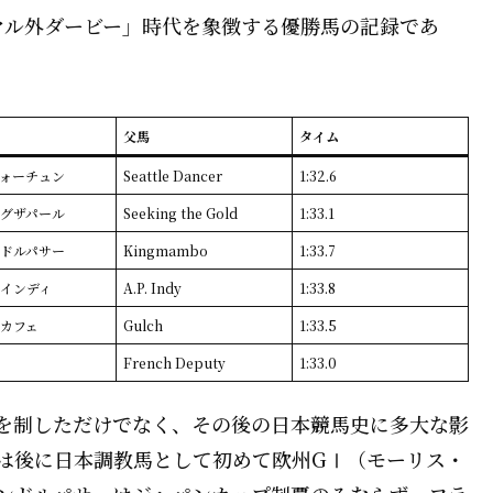
マル外ダービー」時代を象徴する優勝馬の記録であ
父馬
タイム
ォーチュン
Seattle Dancer
1:32.6
グザパール
Seeking the Gold
1:33.1
ドルパサー
Kingmambo
1:33.7
インディ
A.P. Indy
1:33.8
カフェ
Gulch
1:33.5
French Deputy
1:33.0
を制しただけでなく、その後の日本競馬史に多大な影
は後に日本調教馬として初めて欧州GⅠ（モーリス・