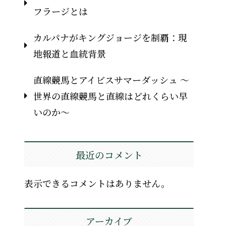
フラージとは
カルパナがキングジョージを制覇：現
地報道と血統背景
直線競馬とアイビスサマーダッシュ 〜
世界の直線競馬と直線はどれくらい早
いのか〜
最近のコメント
表示できるコメントはありません。
アーカイブ