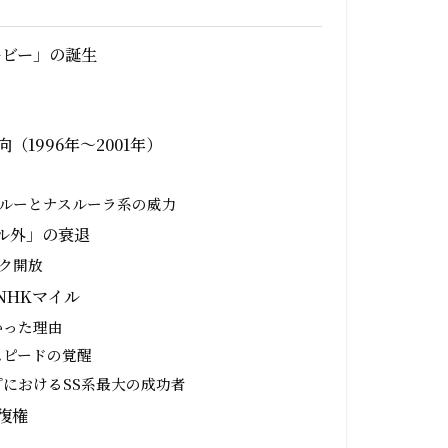
ービー」の誕生
1996年〜2001年）
ルーとナスルーラ系の威力
ル外」の衰退
ク開放
NHKマイル
かった理由
スピードの覚醒
プにおけるSS系最大の成功者
復権