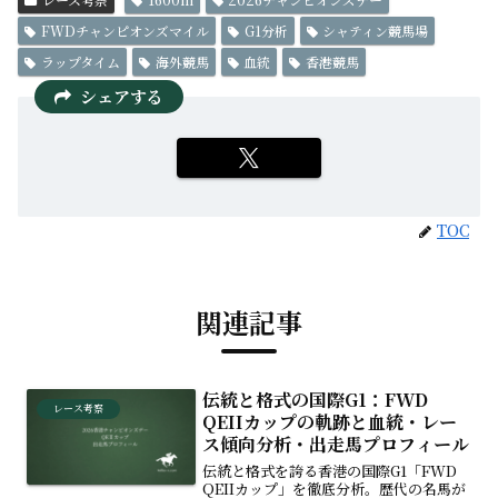
FWDチャンピオンズマイル
G1分析
シャティン競馬場
ラップタイム
海外競馬
血統
香港競馬
シェアする
TOC
関連記事
伝統と格式の国際G1：FWD
レース考察
QEIIカップの軌跡と血統・レー
ス傾向分析・出走馬プロフィール
伝統と格式を誇る香港の国際G1「FWD
QEIIカップ」を徹底分析。歴代の名馬が