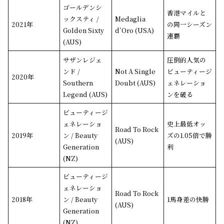
ゴールデンシ
香港マイルと
ックスティ /
Medaglia
2021年
の同一シーズン
Golden Sixty
d’Oro (USA)
連覇
(AUS)
サザンレジェ
圧倒的人気の
ンド /
Not A Single
ビューティージ
2020年
Southern
Doubt (AUS)
ェネレーショ
Legend (AUS)
ンを破る
ビューティージ
ェネレーショ
史上最低オッ
Road To Rock
2019年
ン / Beauty
ズの1.05倍で勝
(AUS)
Generation
利
(NZ)
ビューティージ
ェネレーショ
Road To Rock
2018年
ン / Beauty
1馬身差の快勝
(AUS)
Generation
(NZ)