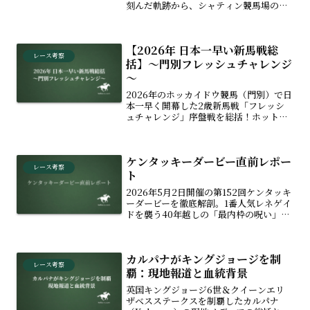
刻んだ軌跡から、シャティン競馬場の馬
場特性、血統的背景、最新のレース傾向
まで網羅。2026年注目の出走馬プロフィ
ールも掲載。海外競馬ファン・馬券検討
【2026年 日本一早い新馬戦総
に欠かせない完全ガイドです。
レース考察
括】～門別フレッシュチャレンジ
～
2026年のホッカイドウ競馬（門別）で日
本一早く開幕した2歳新馬戦「フレッシ
ュチャレンジ」序盤戦を総括！ホットロ
ッドチャーリー、アルクトスら注目の新
種牡馬産駒の勝ち上がりや、母父ワカオ
ライデン、父ニシケンモノノフなど地方
ケンタッキーダービー直前レポー
競馬ならではの奇跡の血統ロマンに迫り
レース考察
ます。
ト
2026年5月2日開催の第152回ケンタッキ
ーダービーを徹底解剖。1番人気レネゲイ
ドを襲う40年越しの「最内枠の呪い」の
真実 、無敗の日本馬ダノンバーボンの最
新調教評価 、そして怪物種牡馬Into
Mischiefによる前人未到の記録更新 ま
カルパナがキングジョージを制
で網羅。雨予報から一変した最新の馬場
レース考察
予想も掲載した完全プレビューです。
覇：現地報道と血統背景
英国キングジョージ6世＆クイーンエリ
ザベスステークスを制覇したカルパナ