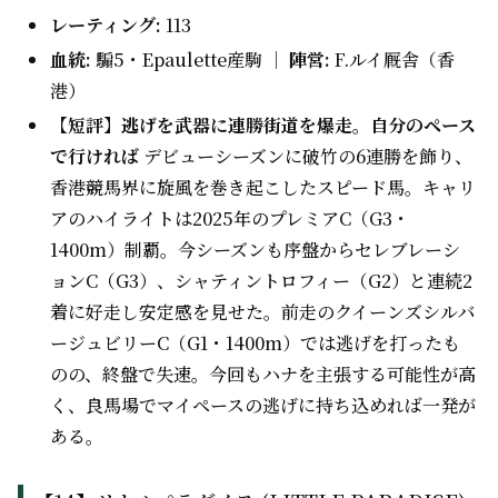
レーティング:
113
血統:
騸5・Epaulette産駒 ｜
陣営:
F.ルイ厩舎（香
港）
【短評】逃げを武器に連勝街道を爆走。自分のペース
で行ければ
デビューシーズンに破竹の6連勝を飾り、
香港競馬界に旋風を巻き起こしたスピード馬。キャリ
アのハイライトは2025年のプレミアC（G3・
1400m）制覇。今シーズンも序盤からセレブレーシ
ョンC（G3）、シャティントロフィー（G2）と連続2
着に好走し安定感を見せた。前走のクイーンズシルバ
ージュビリーC（G1・1400m）では逃げを打ったも
のの、終盤で失速。今回もハナを主張する可能性が高
く、良馬場でマイペースの逃げに持ち込めれば一発が
ある。