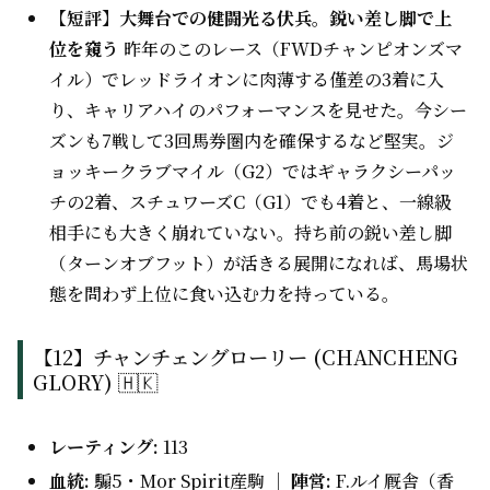
【短評】大舞台での健闘光る伏兵。鋭い差し脚で上
位を窺う
昨年のこのレース（FWDチャンピオンズマ
イル）でレッドライオンに肉薄する僅差の3着に入
り、キャリアハイのパフォーマンスを見せた。今シー
ズンも7戦して3回馬券圏内を確保するなど堅実。ジ
ョッキークラブマイル（G2）ではギャラクシーパッ
チの2着、スチュワーズC（G1）でも4着と、一線級
相手にも大きく崩れていない。持ち前の鋭い差し脚
（ターンオブフット）が活きる展開になれば、馬場状
態を問わず上位に食い込む力を持っている。
【12】チャンチェングローリー (CHANCHENG
GLORY) 🇭🇰
レーティング:
113
血統:
騸5・Mor Spirit産駒 ｜
陣営:
F.ルイ厩舎（香