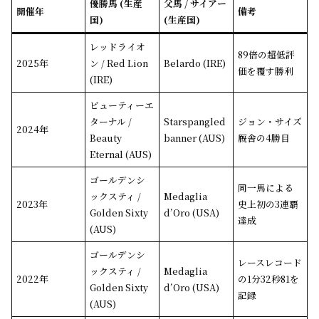
優勝馬 (生産
父馬 / サイアー
開催年
備考
国)
(生産国)
レッドライオ
89倍の超低評
2025年
ン / Red Lion
Belardo (IRE)
価を覆す勝利
(IRE)
ビューティーエ
ターナル /
Starspangled
ジョン・サイズ
2024年
Beauty
banner (AUS)
厩舎の4勝目
Eternal (AUS)
ゴールデンシ
同一馬による
ックスティ /
Medaglia
2023年
史上初の3連覇
Golden Sixty
d’Oro (USA)
達成
(AUS)
ゴールデンシ
レースレコード
ックスティ /
Medaglia
2022年
の1分32秒81を
Golden Sixty
d’Oro (USA)
記録
(AUS)