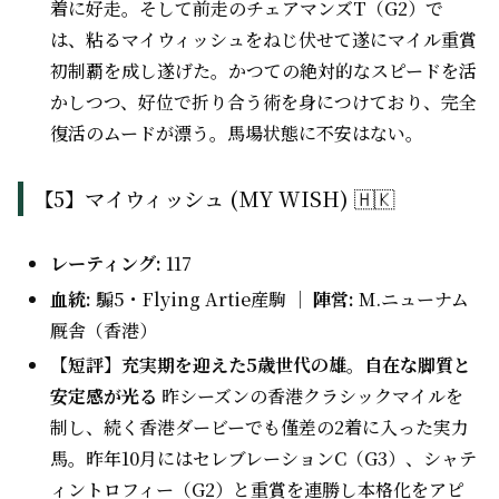
着に好走。そして前走のチェアマンズT（G2）で
は、粘るマイウィッシュをねじ伏せて遂にマイル重賞
初制覇を成し遂げた。かつての絶対的なスピードを活
かしつつ、好位で折り合う術を身につけており、完全
復活のムードが漂う。馬場状態に不安はない。
【5】マイウィッシュ (MY WISH) 🇭🇰
レーティング:
117
血統:
騸5・Flying Artie産駒 ｜
陣営:
M.ニューナム
厩舎（香港）
【短評】充実期を迎えた5歳世代の雄。自在な脚質と
安定感が光る
昨シーズンの香港クラシックマイルを
制し、続く香港ダービーでも僅差の2着に入った実力
馬。昨年10月にはセレブレーションC（G3）、シャテ
ィントロフィー（G2）と重賞を連勝し本格化をアピ