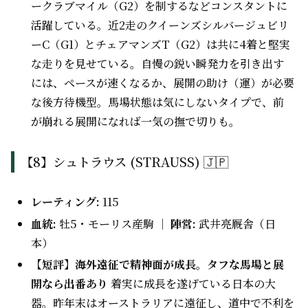
ークラブマイル（G2）を制するなどコンスタントに
活躍している。近2走のクイーンズシルバージュビリ
ーC（G1）とチェアマンズT（G2）は共に4着と堅実
な走りを見せている。自慢の鋭い瞬発力を引き出す
には、ペースが速くなるか、展開の助け（運）が必要
な後方待機型。馬場状態は気にしないタイプで、前
が崩れる展開になれば一気の撫で切りも。
【8】シュトラウス (STRAUSS) 🇯🇵
レーティング:
115
血統:
牡5・モーリス産駒 ｜
陣営:
武井亮厩舎（日
本）
【短評】海外遠征で精神面が成長。タフな馬場と展
開なら出番あり
着実に成長を遂げている日本の大
器。昨年末はオーストラリアに遠征し、道中で不利を