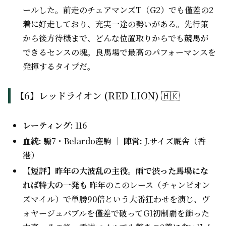
ールした。前走のチェアマンズT（G2）でも僅差の2
着に好走しており、充実一途の勢いがある。先行策
から後方待機まで、どんな位置取りからでも競馬が
できるセンスの塊。良馬場で最高のパフォーマンスを
発揮するタイプだ。
【6】レッドライオン (RED LION) 🇭🇰
レーティング:
116
血統:
騸7・Belardo産駒 ｜
陣営:
J.サイズ厩舎（香
港）
【短評】昨年の大波乱の主役。雨で渋った馬場にな
れば特大の一発も
昨年のこのレース（チャンピオン
ズマイル）で単勝90倍という大番狂わせを演じ、ヴ
ォヤージュバブルを僅差で破ってG1初制覇を飾った