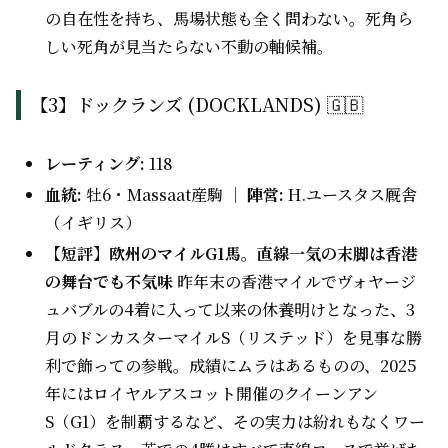
の自在性を持ち、馬場状態も全く問わない。死角ら
しい死角が見当たらない不動の軸候補。
【3】ドックランズ (DOCKLANDS) 🇬🇧
レーティング:
118
血統:
牡6・Massaat産駒 ｜
陣営:
H.ユースタス厩舎
（イギリス）
【短評】欧州のマイルG1馬。直線一気の末脚は香港
の舞台でも不気味
昨年末の香港マイルでヴォヤージ
ュバブルの4着に入って以来の休養明けとなった、3
月のドンカスターマイルS（リステッド）を見事な勝
利で飾っての参戦。成績にムラはあるものの、2025
年にはロイヤルアスコット開催のクイーンアン
S（G1）を制覇するなど、その実力は紛れもなくワー