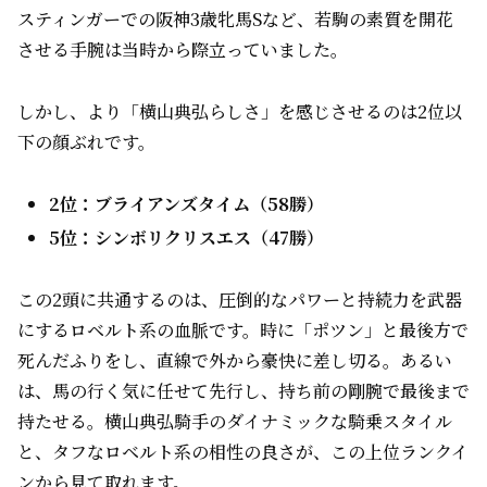
スティンガーでの阪神3歳牝馬Sなど、若駒の素質を開花
させる手腕は当時から際立っていました。
しかし、より「横山典弘らしさ」を感じさせるのは2位以
下の顔ぶれです。
2位：ブライアンズタイム（58勝）
5位：シンボリクリスエス（47勝）
この2頭に共通するのは、圧倒的なパワーと持続力を武器
にするロベルト系の血脈です。時に「ポツン」と最後方で
死んだふりをし、直線で外から豪快に差し切る。あるい
は、馬の行く気に任せて先行し、持ち前の剛腕で最後まで
持たせる。横山典弘騎手のダイナミックな騎乗スタイル
と、タフなロベルト系の相性の良さが、この上位ランクイ
ンから見て取れます。