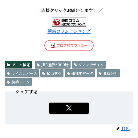
＼ 応援クリックお願いします！ ／
競馬コラムランキング
データ検証
JRA通算3000勝
ダノンデサイル
マイユニバース
横山典弘
種牡馬データ
血統分析
騎手データ
シェアする
TOC