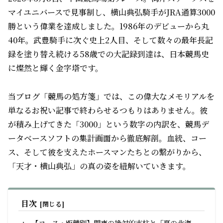
マイユニバースで見事制し、横山典弘騎手がJRA通算3000
勝という偉業を達成しました。1986年のデビューから丸
40年。武豊騎手に次ぐ史上2人目、そして数々の最年長記
録を塗り替え続ける58歳での大記録到達は、日本競馬史
に燦然と輝く金字塔です。
当ブログ「競馬の処方箋」では、この偉大なメモリアルを
単なるお祝い記事で終わらせるつもりはありません。彼
が積み上げてきた「3000」という数字の内訳を、競馬デ
ータベースソフトの集計画面から徹底解剖。血統、コー
ス、そして彼を支えたホースマンたちとの繋がりから、
「天才・横山典弘」の真の姿を紐解いていきます。
目次
【コース・距離別】関東の絶対的支柱と「夏の北海