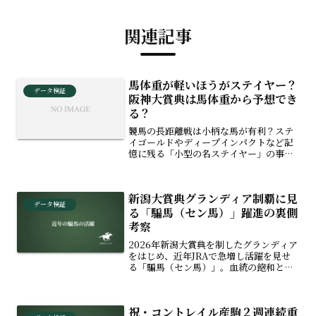
関連記事
馬体重が軽いほうがステイヤー？
データ検証
阪神大賞典は馬体重から予想でき
る？
競馬の長距離戦は小柄な馬が有利？ステ
イゴールドやディープインパクトなど記
憶に残る「小型の名ステイヤー」の事例
と、過去3年のJRA重賞データ（短距離vs
長距離の馬体重比較）から、スタミナと
馬体の意外な関係を徹底検証！競馬予想
新潟大賞典グランディア制覇に見
のヒントになるデータ分析です。
データ検証
る「騙馬（セン馬）」躍進の裏側
考察
2026年新潟大賞典を制したグランディア
をはじめ、近年JRAで急増し活躍を見せ
る「騙馬（セン馬）」。血統の飽和とい
う競馬界の構造的要因から、学術的に証
明された去勢の効果、過去の名馬までデ
ータをもとに徹底解説します。
祝・コントレイル産駒２週連続重