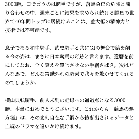
3000勝。口で言うのは簡単ですが、落馬負傷の危険と隣
り合わせの中、週末ごとに結果を求められ続ける勝負の世
界で40年間トップに居続けることは、並大抵の精神力と
技術では不可能です。
息子である和生騎手、武史騎手と共にG1の舞台で鎬を削
る今の姿は、まさに日本競馬の奇跡と言えます。還暦を前
にしてなお、全く衰えを感じさせない手綱さばき。次はど
んな馬で、どんな常識外れの騎乗で我々を驚かせてくれる
のでしょうか。
横山典弘騎手、前人未到の記録への通過点となる3000
勝、本当におめでとうございます。これからも「競馬の処
方箋」は、その変幻自在な手綱から紡ぎ出されるデータと
血統のドラマを追いかけ続けます。