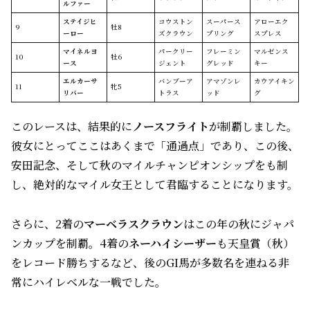
ルファー
ステイジヒ
コウストン
スーパース
アローエク
9
牡8
ーロー
ズクラウン
プリング
スプレス
マイネルヨ
パークリー
フレーミン
マルゼンス
10
牡6
ース
ジェント
グレッド
キー
エルカーサ
バンブーア
アマゾンレ
カウアイキン
11
牝5
リバー
トラス
ッド
グ
このレースは、結果的に
ノースフライト
が制覇しました。
彼女にとってここはあくまで「通過点」であり、この後、
安田記念、そして秋のマイルチャンピオンシップをも制
し、絶対的なマイル女王として君臨することになります。
さらに、2着の
マーベラスクラウン
はこの年の秋にジャパ
ンカップを制覇。4着の
ネーハイシーザー
も天皇賞（秋）
をレコード勝ちするなど、後のGI馬が多数名を連ねる非
常にハイレベルな一戦でした。