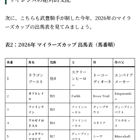
次に、こちらも武豊騎手が制した今年、2026年のマイラ
ーズカップの出馬表を見てみましょう。
表2：2026年 マイラーズカップ 出馬表（馬番順）
馬番
馬名
性齢
父
母
母の父
スクリー
ドラゴン
トーコー
エンパイア
1
牡4
ンヒーロ
ブースト
ディオーネ
メーカー
ー
オフトレイ
Kingmamb
2
牡5
Farhh
Rose Trail
ル
o
ファインラ
ファインニ
ディープサ
ディープイン
3
牡5
イン
ードル
ウス
パクト
クルゼイロ
ファインニ
アルカセッ
4
牡6
スタリア
ドスル
ードル
ト
ショウナン
ディープイン
5
牡7
シーヴ
Mineshaft
アデイブ
パクト