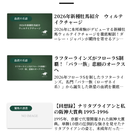
2026年新種牡馬紹介 ウィルテ
血統の系譜
イクチャージ
2026年に本邦産駒がデビューする新種牡
馬ウィルテイクチャージを徹底解剖！ダ
ーレー・ジャパンが期待を寄せるアンブ
ライドルズソング直系の血統背景や、米
国での実績、門別での新馬勝ち第1号の話
題、ダート三冠や芝路線への適性まで、
ラフターラインズがフローラS制
次世代の王道血統の魅力に迫ります。
血統の系譜
覇！「バラ一族」悲願のオークス
へ
2026年フローラSを制したラフターライ
ンズ。名門「バラ一族（ローザネイ
系）」から誕生した新星の血統を徹底解
説！スタニングローズを叔母に持ち、祖
母ローズバドが届かなかった「樫の女
王」の座へ。ローザネイから続く一族の
【回想録】ナリタブライアンと私
歴史と、悲願のオークス制覇への期待を
競馬の浪漫
紐解きます。
の阪神大賞典 1995-1996
1995年、京都で代替開催された阪神大賞
典。単勝1.0倍の圧倒的な強さを見せたナ
リタブライアンの姿と、未成年だった私