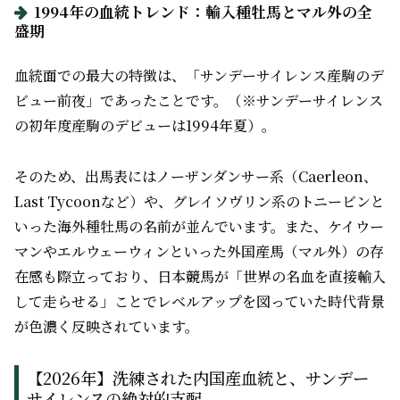
1994年の血統トレンド：輸入種牡馬とマル外の全
盛期
血統面での最大の特徴は、「サンデーサイレンス産駒のデ
ビュー前夜」であったことです。（※サンデーサイレンス
の初年度産駒のデビューは1994年夏）。
そのため、出馬表にはノーザンダンサー系（Caerleon、
Last Tycoonなど）や、グレイソヴリン系のトニービンと
いった海外種牡馬の名前が並んでいます。また、ケイウー
マンやエルウェーウィンといった外国産馬（マル外）の存
在感も際立っており、日本競馬が「世界の名血を直接輸入
して走らせる」ことでレベルアップを図っていた時代背景
が色濃く反映されています。
【2026年】洗練された内国産血統と、サンデー
サイレンスの絶対的支配