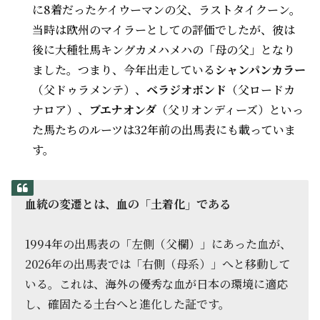
に8着だったケイウーマンの父、ラストタイクーン。
当時は欧州のマイラーとしての評価でしたが、彼は
後に大種牡馬キングカメハメハの「母の父」となり
ました。つまり、今年出走している
シャンパンカラー
（父ドゥラメンテ）、
ベラジオボンド
（父ロードカ
ナロア）、
ブエナオンダ
（父リオンディーズ）といっ
た馬たちのルーツは32年前の出馬表にも載っていま
す。
血統の変遷とは、血の「土着化」である
1994年の出馬表の「左側（父欄）」にあった血が、
2026年の出馬表では「右側（母系）」へと移動して
いる。これは、海外の優秀な血が日本の環境に適応
し、確固たる土台へと進化した証です。