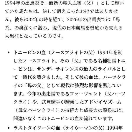
1994年の出馬表で「最新の輸入血統（父）」として輝い
ていた馬たちは、決して消え去ったわけではありませ
ん。彼らは32年の時を経て、2026年の出馬表では「母
系」の奥深くに潜み、現代の日本競馬を根底から支える
大黒柱となっているのです。
トニービンの血（ノースフライトの父）
1994年を制
したノースフライト。その「父」
である名種牡馬トニ
ービンは、サンデーサイレンスの最大のライバルとし
て一時代を築きました。そして彼の血は、ハーツクラ
イの「母の父」として現代に強烈な影響を残してい
ます。今年の出走馬である
ファーヴェント（父ハーツ
クライ）や、武豊騎手が騎乗した
アドマイヤズーム
（母父ハーツクライ）の持続力と成長力の源泉には、
間違いなくこのトニービンの血が流れています。
ラストタイクーンの血（ケイウーマンの父）
1994年