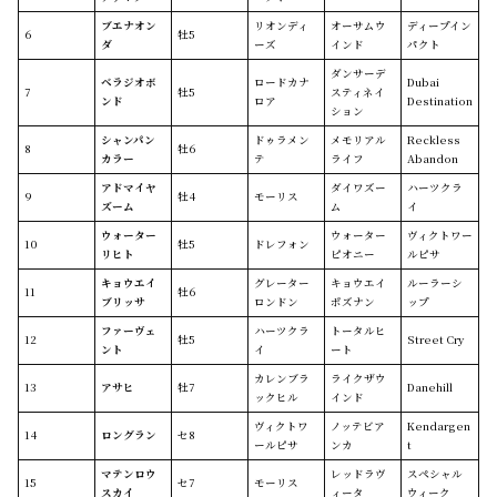
ブエナオン
リオンディ
オーサムウ
ディープイン
6
牡5
ダ
ーズ
インド
パクト
ダンサーデ
ベラジオボ
ロードカナ
Dubai
7
牡5
スティネイ
ンド
ロア
Destination
ション
シャンパン
ドゥラメン
メモリアル
Reckless
8
牡6
カラー
テ
ライフ
Abandon
アドマイヤ
ダイワズー
ハーツクラ
9
牡4
モーリス
ズーム
ム
イ
ウォーター
ウォーター
ヴィクトワー
10
牡5
ドレフォン
リヒト
ピオニー
ルピサ
キョウエイ
グレーター
キョウエイ
ルーラーシ
11
牡6
ブリッサ
ロンドン
ポズナン
ップ
ファーヴェ
ハーツクラ
トータルヒ
12
牡5
Street Cry
ント
イ
ート
カレンブラ
ライクザウ
13
アサヒ
牡7
Danehill
ックヒル
インド
ヴィクトワ
ノッテビア
Kendargen
14
ロングラン
セ8
ールピサ
ンカ
t
マテンロウ
レッドラヴ
スペシャル
15
セ7
モーリス
スカイ
ィータ
ウィーク