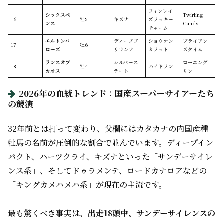
フィンレイ
シックスペ
Twirling
16
牡5
キズナ
ズラッキー
ンス
Candy
チャーム
エルトンバ
ディープブ
ショウナン
ブライアン
17
牡6
ローズ
リランテ
カラット
ズタイム
ランスオブ
シルバース
ローエング
18
牡4
ハイドラン
カオス
テート
リン
2026年の血統トレンド：国産スーパーサイアーたち
の競演
32年前とは打って変わり、父欄にはカタカナの内国産種
牡馬の名前が圧倒的な割合で並んでいます。ディープイン
パクト、ハーツクライ、キズナといった「サンデーサイレ
ンス系」、そしてドゥラメンテ、ロードカナロアなどの
「キングカメハメハ系」が現在の主流です。
最も驚くべき事実は、
出走18頭中、サンデーサイレンスの