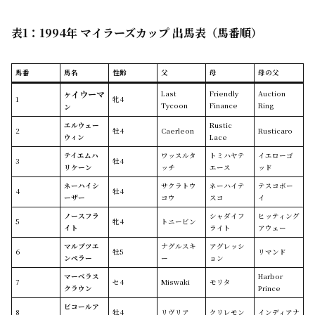
表1：1994年 マイラーズカップ 出馬表（馬番順）
馬番
馬名
性齢
父
母
母の父
イウーマ
Last
Friendly
Auction
ケ
1
牝4
Tycoon
Finance
Ring
ン
エルウェー
Rustic
2
牡4
Caerleon
Rusticaro
ウィン
Lace
テイエムハ
ワッスルタ
トミハヤテ
イエローゴ
3
牡4
リケーン
ッチ
エース
ッド
ネーハイシ
サクラトウ
ネーハイテ
テスコボー
4
牡4
ーザー
コウ
スコ
イ
ノースフラ
シャダイフ
ヒッティング
5
牝4
トニービン
イト
ライト
アウェー
マルブツエ
ナグルスキ
アグレッシ
6
牡5
リマンド
ンペラー
ー
ョン
マーベラス
Harbor
7
セ4
Miswaki
モリタ
クラウン
Prince
ビコールア
8
牡4
リヴリア
クリレモン
インディアナ