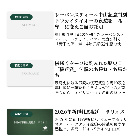
が競馬場で体験した心温まるエピソー
ド。そして翌年のマヤノトップガンとの
伝説のマッチレースまで、最強馬への熱
レーベンスティール中山記念制覇――
い思いを綴った競馬回想エッセイです。
血統の系譜
トウカイテイオーの哀愁を「希
望」に変える血の証明
第100回中山記念を制したレーベンステ
ィール。トウカイテイオーの血を引く
「帝王の孫」が、4年連続G2制覇の快挙
を達成！父リアルスティールの世界的な
躍進と、絶滅の危機に瀕するバイアリー
ターク系復活への切なる願い、そして次
桜咲くターフに刻まれた歴史！
走・大阪杯への期待を込めた、血統ロマ
競馬の浪漫
ン溢れる観戦記です。
「桜花賞」伝説の名勝負・名馬た
ち
競馬史に残る伝説の桜花賞勝ち馬10頭を
年代順に一挙紹介！テスコガビーの大差
勝ちから、オグリローマンの血のロマ
ン、ダイワスカーレットとウオッカの死
闘、ソダシの白毛伝説まで。競馬ファン
必見の名勝負と名牝たちのドラマを振り
2026年新種牡馬紹介 サリオス
返ります。
競馬の浪漫
2026年に初年度産駒がデビューするサリ
オス。ハーツクライ産駒の常識を覆す早
熟性と、名門「ドイツSライン」由来の
マッチョな馬体を徹底解説！種付け数や