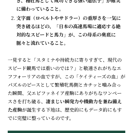
ぎ、種牡馬として成功できる強い遺伝子」が確実
に備わっていること。
文字面（ロベルトやサドラー）の重厚さを一気に
突き破るほどの、「日本の高速馬場に適応する絶
対的なスピードと馬力」が、この母系の奥底に
脈々と流れていること。
一見すると「スタミナや持続力に寄りすぎて、現代の
スピード競馬では重いのでは？」と敬遠されがちなエ
フフォーリアの血ですが、この「ケイティーズの血」が
パズルのピースとして繁殖牝馬側とカチッと噛み合っ
た瞬間、父エピファネイア産駒にありがちなワンペー
スさを打ち破る、
凄まじい瞬発力や機動力を兼ね備え
た産駒
が誕生する下地は、歴史的にもデータ的にもす
でに完璧に整っているのです。