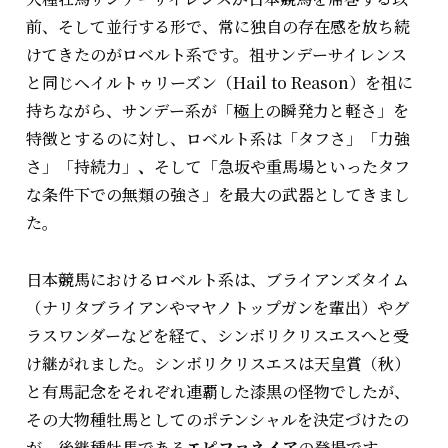
前、そして並行する形で、常に独自の存在感を放ち続
けてきたのがロベルト系です。祖サンデーサイレンス
と同じヘイルトゥリーズン（Hail to Reason）を祖に
持ちながら、サンデー系が「極上の瞬発力と軽さ」を
特徴とするのに対し、ロベルト系は「タフさ」「力強
さ」「持続力」
、
そして「急坂や重馬場といったタフ
な条件下での無類の強さ」を最大の武器としてきまし
た。
日本競馬におけるロベルト系は、ブライアンズタイム
（ナリタブライアンやマヤノトップガンを輩出）やグ
ラスワンダーなどを経て、シンボリクリスエスへと受
け継がれました。シンボリクリスエスは天皇賞（秋）
と有馬記念をそれぞれ連覇した漆黒の怪物でしたが、
その大物種牡馬としてのポテンシャルを決定づけたの
が、後継種牡馬である
エピファネイア
の登場です。