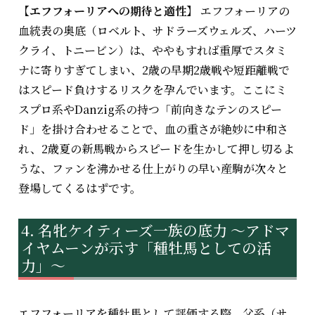
【エフフォーリアへの期待と適性】
エフフォーリアの
血統表の奥底（ロベルト、サドラーズウェルズ、ハーツ
クライ、トニービン）は、ややもすれば重厚でスタミ
ナに寄りすぎてしまい、2歳の早期2歳戦や短距離戦で
はスピード負けするリスクを孕んでいます。ここにミ
スプロ系やDanzig系の持つ「前向きなテンのスピー
ド」を掛け合わせることで、血の重さが絶妙に中和さ
れ、2歳夏の新馬戦からスピードを生かして押し切るよ
うな、ファンを沸かせる仕上がりの早い産駒が次々と
登場してくるはずです。
名牝ケイティーズ一族の底力 〜アドマ
イヤムーンが示す「種牡馬としての活
力」〜
エフフォーリアを種牡馬として評価する際、父系（サ