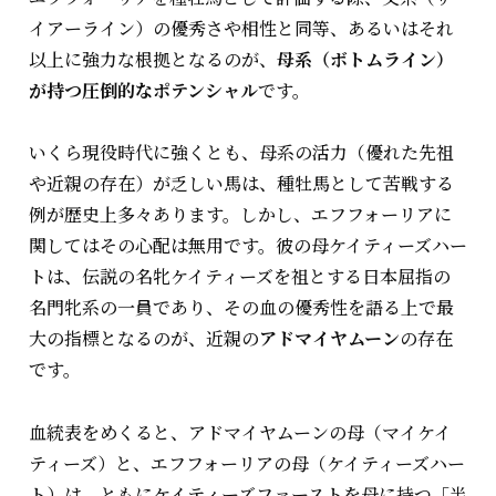
イアーライン）の優秀さや相性と同等、あるいはそれ
以上に強力な根拠となるのが、
母系（ボトムライン）
が持つ圧倒的なポテンシャル
です。
いくら現役時代に強くとも、母系の活力（優れた先祖
や近親の存在）が乏しい馬は、種牡馬として苦戦する
例が歴史上多々あります。しかし、エフフォーリアに
関してはその心配は無用です。彼の母ケイティーズハー
トは、伝説の名牝ケイティーズを祖とする日本屈指の
名門牝系の一員であり、その血の優秀性を語る上で最
大の指標となるのが、近親の
アドマイヤムーン
の存在
です。
血統表をめくると、アドマイヤムーンの母（マイケイ
ティーズ）と、エフフォーリアの母（ケイティーズハー
ト）は、ともにケイティーズファーストを母に持つ「半