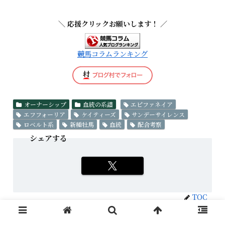
＼ 応援クリックお願いします！ ／
競馬コラムランキング
オーナーシップ
血統の系譜
エピファネイア
エフフォーリア
ケイティーズ
サンデーサイレンス
ロベルト系
新種牡馬
血統
配合考察
シェアする
TOC
メニュー
ホーム
検索
トップ
サイドバー