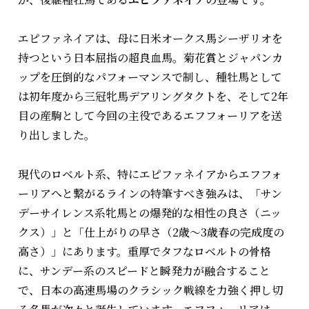
エピファネイアは、母に日米オークス馬シーザリオを
持つという日本屈指の超良血馬。菊花賞とジャパンカ
ップを圧倒的なパフォーマンスで制し、種牡馬として
は初年度から三冠牝馬デアリングタクトを、そして2年
目の産駒として今回の主役であるエフフォーリアを送
り出しました。
現代のロベルト系、特にエピファネイアからエフフォ
ーリアへと繋がるラインの特筆すべき強みは、「サン
デーサイレンス系牝馬との爆発的な相性の良さ（ニッ
クス）」と「仕上がりの早さ（2歳〜3歳春の完成度の
高さ）」にあります。重厚でタフなロベルトの骨格
に、サンデー系のスピードと瞬発力が融合すること
で、日本の高速馬場のクラシック戦線を力強く押し切