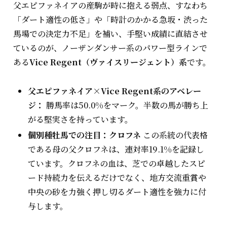
父エピファネイアの産駒が時に抱える弱点、すなわち
「ダート適性の低さ」や「時計のかかる急坂・渋った
馬場での決定力不足」を補い、手堅い成績に直結させ
ているのが、ノーザンダンサー系のパワー型ラインで
ある
Vice Regent（ヴァイスリージェント）系
です。
父エピファネイア×Vice Regent系のアベレー
ジ：
勝馬率は50.0%をマーク。半数の馬が勝ち上
がる堅実さを持っています。
個別種牡馬での注目：クロフネ
この系統の代表格
である母の父クロフネは、連対率19.1%を記録し
ています。クロフネの血は、芝での卓越したスピ
ード持続力を伝えるだけでなく、地方交流重賞や
中央の砂を力強く押し切るダート適性を強力に付
与します。