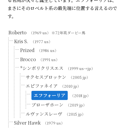
る名馬が次々と誕生しています。エフフォーリアは、
まさにそのロベルト系の最先端に位置する言えるので
す。
Roberto
（1969 us） ※72年英ダービー馬
Kris S.
（1977 us）
Prized
（1986 us）
Brocco
（1991 us）
*シンボリクリスエス
（1999 us→jp）
サクセスブロッケン
（2005 jp）
エピファネイア
（2010 jp）
エフフォーリア
（2018 jp）
ブローザホーン
（2019 jp）
ルヴァンスレーヴ
（2015 jp）
Silver Hawk
（1979 us）