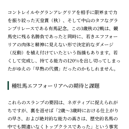
コントレイルやグランアレグリアを相手に限界まで力
を振り絞った天皇賞（秋）、そして中山のタフなグラ
ンプリレースである有馬記念。この3歳秋の2戦は、競
馬史に残る名勝負であったと同時に、若きエフフォー
リアの肉体と精神に見えない形で決定的なダメージ
（反動）を植え付けていたという指摘もあります。若
くして完成し、持てる能力の120%を出し切ってしまっ
たがゆえの「早熟の代償」だったのかもしれません。
種牡馬エフフォーリアへの期待と課題
これらのスランプの要因は、ネガティブに捉えられが
ちですが、裏を返せば「2歳〜3歳時における仕上がり
の早さ、および絶対的な能力の高さは、歴史的名馬の
中でも間違いなくトップクラスであった」という事実