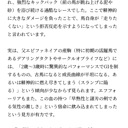
れ、強烈なキックバック（前の馬が跳ね上げる泥や
砂）を浴び続ける過酷なレースでした。ここで精神的
に大きなダメージを負ったことで、馬自身が「走りた
くない」という拒否反応を示すようになってしまった
と言われています。
実は、父エピファネイアの産駒（特に初期の活躍馬で
あるデアリングタクトやサークルオブライフなど）に
は、「2歳〜3歳時に驚異的なパフォーマンスでG1を制
するものの、古馬になると成長曲線が平坦になる、あ
るいは精神的に燃え尽きてしまう（スランプに陥
る）」という傾向が少なからず見られます。エフフォ
ーリアもまた、この血の持つ「早熟性と諸刃の剣であ
る気性の激しさ」という宿命に飲み込まれてしまった
という見方が有力です。