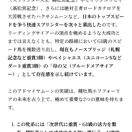
（高松宮記念）、さらには絶対王者ロードカナロアを
大苦戦させたハクサンムーンなど、
日本のトップスピー
ドを争う快速スプリンターを次々と輩出した
のです。
リーディングサイアーの頂点を極めるような大成功と
までは言えなくとも、特定の路線においてG1級のスピ
ード馬を複数送り出し、
現在もノースブリッジ（札幌
記念など重賞3勝）やペイシャエス（ユニコーンSなど
ダート重賞3勝）の「母の父（ブルードメアサイア
ー）」として存在感を示し続けています。
このアドマイヤムーンの実績は、種牡馬エフフォーリ
アの未来を占う上で、極めて重要な2つの意味を持ちま
す。
この牝系には「次世代に重賞・G1級の活力を繋