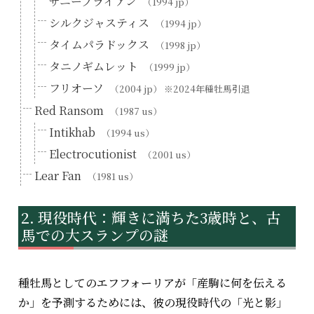
サニーブライアン
（1994 jp）
シルクジャスティス
（1994 jp）
タイムパラドックス
（1998 jp）
タニノギムレット
（1999 jp）
フリオーソ
（2004 jp） ※2024年種牡馬引退
Red Ransom
（1987 us）
Intikhab
（1994 us）
Electrocutionist
（2001 us）
Lear Fan
（1981 us）
現役時代：輝きに満ちた3歳時と、古
馬での大スランプの謎
種牡馬としてのエフフォーリアが「産駒に何を伝える
か」を予測するためには、彼の現役時代の「光と影」