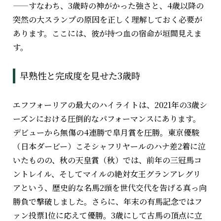
——すなわち、3歳時の神がかった強さと、4歳以降の
突然の大スランプの原因を正しく理解しておく必要が
あります。ここには、彼が持つ血の宿命が垣間見えま
す。
早熟性と完成度を見せた3歳時
エフフォーリアの最大のハイライトは、2021年の3歳シ
ーズンにおける圧倒的なパフォーマンスにあります。
デビューから無傷の4連勝で皐月賞を圧勝。東京優駿
（日本ダービー）こそシャフリヤールのハナ差2着に泣
いたものの、秋の天皇賞（秋）では、前年の三冠馬コ
ントレイル、そしてマイルの絶対女王グランアレグリ
アという、歴史的な名馬2頭を世代交代を告げる真っ向
勝負で撃破しました。さらに、年末の有馬記念ではフ
ァン投票1位に応えて優勝。3歳にして古馬の頂点に立