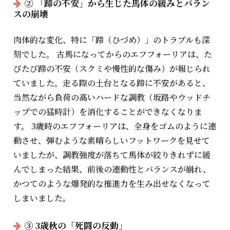
② 「蹄の不安」から生じた馬体の緩みとバラン
スの崩壊
肉体的な変化、特に「蹄（ひづめ）」のトラブルも深
刻でした。 古馬になってからのエフフォーリアは、た
びたび蹄の不安（スクミや慢性的な傷み）が報じられ
ていました。走る際の土台となる蹄に不安があると、
当然ながら負荷の高いハードな調教（坂路やウッドチ
ップでの猛時計）を消化することができなくなりま
す。 3歳時のエフフォーリアは、全身をゴムのように連
動させ、弾むような素晴らしいフットワークを見せて
いましたが、調教強度が落ちて馬体が絞りきれずに緩
んでしまった結果、前後の連動性とバランスが崩れ、
かつてのような爆発的な推進力を生み出せなくなって
しまいました。
③ 3歳秋の「死闘の反動」