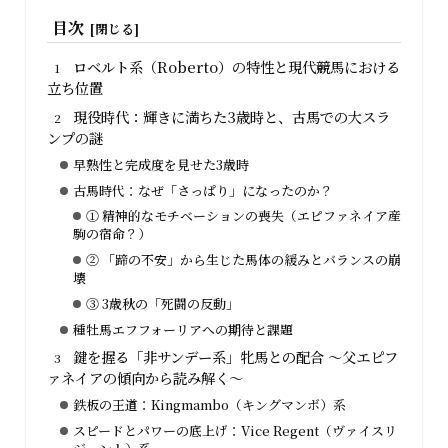
目次
ロベルト系（Roberto）の特性と現代競馬における
立ち位置
現役時代：輝きに満ちた3歳時と、古馬での大スラ
ンプの謎
早熟性と完成度を見せた3歳時
古馬時代：なぜ「さっぱり」になったのか？
① 精神的なモチベーションの喪失（エピファネイア産
駒の宿命？）
② 「蹄の不安」から生じた馬体の緩みとバランスの崩
壊
③ 3歳秋の「死闘の反動」
種牡馬エフフォーリアへの期待と課題
鍵を握る「非サンデー系」牝馬との配合 〜父エピフ
ァネイアの傾向から読み解く〜
鉄板の王道：Kingmambo（キングマンボ）系
スピードとパワーの底上げ：Vice Regent（ヴァイスリ