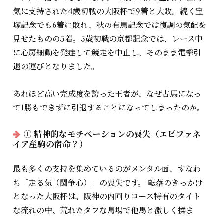
気に支持された4歳初戦の大阪杯で9着と大敗。続く宝
塚記念でも6着に敗れ、秋の有馬記念では復調の気配を
見せたものの5着。5歳初戦の京都記念では、レース中
に心房細動を発症して競走を中止し、そのまま電撃引
退の運びとなりました。
あれほど高い完成度を誇った王者が、なぜ古馬になっ
て1勝もできずに引退することになってしまったのか。
① 精神的なモチベーションの喪失（エピファネ
イア産駒の宿命？）
最も多くの支持を集めているのがメンタル面、すなわ
ち「走る気（闘争心）」の喪失です。 転落のきっかけ
となった大阪杯は、阪神の内回りコース特有のタイト
な流れの中、荒れたタフな馬場で他馬と激しく揉ま