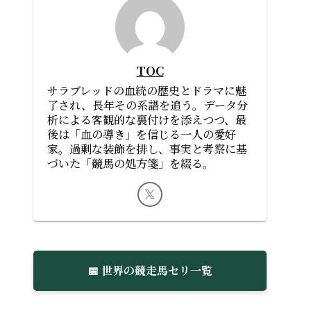
TOC
サラブレッドの血統の歴史とドラマに魅
了され、長年その系譜を追う。データ分
析による客観的な裏付けを添えつつ、最
後は「血の導き」を信じる一人の愛好
家。過剰な装飾を排し、事実と考察に基
づいた「競馬の処方箋」を綴る。
📅 世界の競走馬セリ一覧