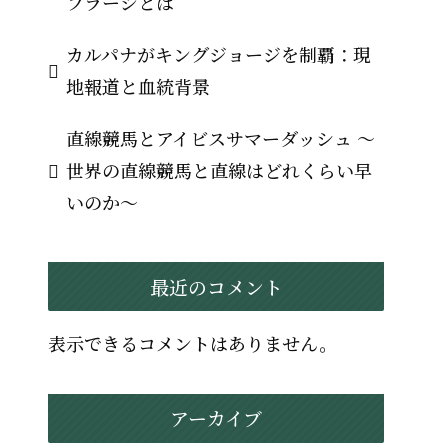
フラージとは
カルパナがキングジョージを制覇：現
地報道と血統背景
直線競馬とアイビスサマーダッシュ 〜
世界の直線競馬と直線はどれくらい早
いのか〜
最近のコメント
表示できるコメントはありません。
アーカイブ