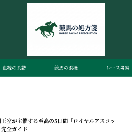
血統の系譜
競馬の浪漫
レース考察
国王室が主催する至高の5日間「ロイヤルアスコッ
」完全ガイド