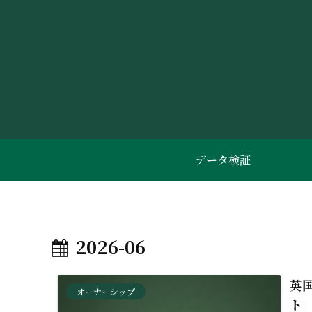
データ検証
2026-06
英
オーナーシップ
ト