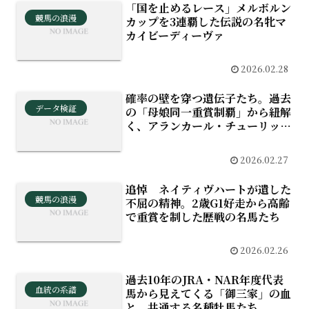
「国を止めるレース」メルボルン
競馬の浪漫
カップを3連覇した伝説の名牝マ
カイビーディーヴァ
2026.02.28
確率の壁を穿つ遺伝子たち。過去
データ検証
の「母娘同一重賞制覇」から紐解
く、アランカール・チューリップ
賞の特異点
2026.02.27
追悼 ネイティヴハートが遺した
競馬の浪漫
不屈の精神。2歳G1好走から高齢
で重賞を制した歴戦の名馬たち
2026.02.26
過去10年のJRA・NAR年度代表
血統の系譜
馬から見えてくる「御三家」の血
と、共通する名種牡馬たち