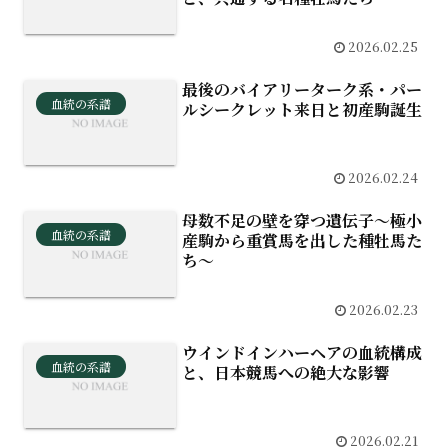
2026.02.25
最後のバイアリーターク系・パー
血統の系譜
ルシークレット来日と初産駒誕生
2026.02.24
母数不足の壁を穿つ遺伝子〜極小
血統の系譜
産駒から重賞馬を出した種牡馬た
ち〜
2026.02.23
ウインドインハーヘアの血統構成
血統の系譜
と、日本競馬への絶大な影響
2026.02.21