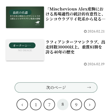
「Mischevious Alex産駒にお
血統の系譜
ける馬場適性の統計的有意性と、
シンコウラブリイ牝系から見る獲
得賞金期待値の考察 ― イッテラ
ッシャイの『リアルダビスタ』を
2026.02.21
解剖する」
ラフィアンターフマンクラブ、出
オーナーシップ
走回数30000以上、重賞81勝を
誇る40年の歴史
2026.02.19
次のページ
8
前
次
1
7
9