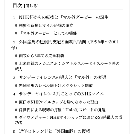
目次
NHK杯からの転換と「マル外ダービー」の誕生
制度的背景とマイル路線の確立
「マル外ダービー」としての機能
外国産馬の圧倒的支配と血統的傾向（1996年〜2001
年）
創設から6年間の完全制覇
北米血統のメカニズム：シアトルスルーとナスルーラ系の
威力
サンデーサイレンスの導入と「マル外」の衰退
内国産馬のレベル底上げとクラシック開放
サンデーサイレンス系にとってのNHKマイル
直仔がNHKマイルカップを勝てなかった理由
孫世代による呪縛の打破：Halo的スピードの覚醒
ダイワメジャー：NHKマイルカップにおけるSS系最大の成
功者
近年のトレンドと「外国血脈」の復権