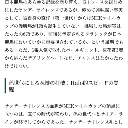
日本競馬のあらゆる記録を塗り替え、GⅠレースを総なめ
にしたサンデーサイレンスであるが、極めて興味深い事実
として、彼自身の直仔（第一世代）からはNHKマイルカ
ップの優勝馬が1頭も誕生していない。挑戦した馬が実は
たったの6頭であり、前後に予定されるクラシックが日本
競馬においていかに重要視されているか、という証明でも
ある。ただ、1番人気で敗れたペールギュント、桜花賞3着
から挑んだデアリングハートなど、チャンスはなかったわ
けではない。
孫世代による呪縛の打破：Halo的スピードの覚
醒
サンデーサイレンスの血脈がNHKマイルカップの頂点に
立つのは、直仔の時代が終わり、孫の世代へとサイアーラ
インが移行してからであった。サンデーサイレンス系とし