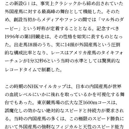
この新設GⅠは、事実上クラシックから締め出されていた
外国産馬に対する最高峰の舞台として機能した。そのた
め、創設当初からメディアやファンの間では「マル外のダ
ービー」という呼称が定着することとなる
。記念すべき
1996年の第1回競走は、その性格を如実に表すものとなっ
た。出走馬18頭のうち、実に14頭が外国産馬という圧倒
的な構成比率となり、レースはアメリカ産馬のタイキフォ
ーチュンが1分32秒6という当時の水準としては驚異的な
レコードタイムで制覇した
。
この時期のNHKマイルカップは、日本の内国産馬が世界
の血統レベルにいかに後れを取っているかを可視化する舞
台でもあった。東京競馬場の広大な芝1600mコースは、
誤魔化しの効かない絶対的なスピードと持続力が要求され
る。当時の内国産馬の多くは、この極限のスピード勝負に
おいて外国産馬の強靭なフィジカルと天性のスピード能力