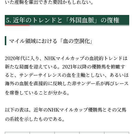
いた産駒を輩出できた要因かもしれない。
近年のトレンドと「外国血脈」の復権
マイル領域における「血の空洞化」
2020年代に入り、NHKマイルカップの血統的トレンドは
新たな局面を迎えている。2021年以降の優勝馬を俯瞰す
ると、サンデーサイレンスの血を主軸としない、あるいは
海外の血脈を直接的に反映した非サンデー系が再びレース
を席巻していることが分かる
。
以下の表は、近年のNHKマイルカップ優勝馬とその父馬
の系統を示したものである
。